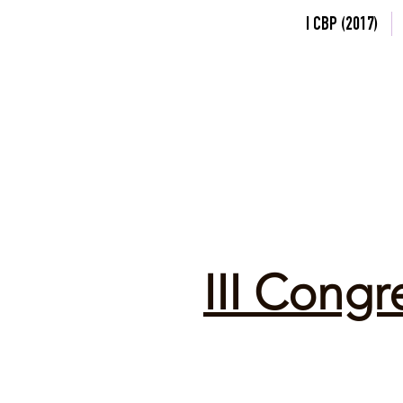
I CBP (2017)
III Congr