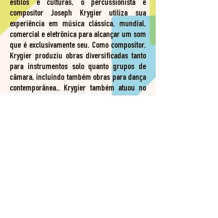
estilos e culturas, o percussionista e
compositor Joseph Krygier utiliza sua
experiência em música clássica, mundial,
comercial e eletrônica para alcançar um som
que é exclusivamente seu. Como compositor,
Krygier produziu obras diversificadas tanto
para instrumentos solo quanto grupos de
câmara, incluindo também obras para dança
contemporânea.. Krygier também atuou no
meio acadêmico como palestrante e
acompanhante de dança, ocupando cargos na
Escola de Música da Ohio State University, no
Departamento de Dança da OSU, na Ohio
Wesleyan University, na BalletMet Dance
Academy e no Interlochen Center for the Arts
Summer Camp. Krygier se apresenta como
membro do quinteto de percussão Sympatico
e do duo de percussão, Pendulum. Ele atuou
como integrante da Banda da Academia da
Força Aérea dos Estados Unidos em Colorado
Springs, Colorado. Krygier recebeu seu