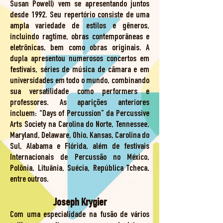
Susan Powell) vem se apresentando juntos
desde 1992. Seu repertório consiste de uma
ampla variedade de estilos e gêneros,
incluindo ragtime, obras contemporâneas e
eletrônicas, bem como obras originais. A
dupla apresentou numerosos concertos em
festivais, séries de música de câmara e em
universidades em todo o mundo, combinando
sua versatilidade como performers e
professores. As aparições anteriores
incluem: “Days of Percussion” da Percussive
Arts Society na Carolina do Norte, Tennessee,
Maryland, Delaware, Ohio, Kansas, Carolina do
Sul, Alabama e Flórida, além de festivais
Internacionais de Percussão no México,
Polônia, Lituânia, Suécia, República Tcheca,
entre outros.
Joseph Krygier
Com uma especialidade na fusão de vários