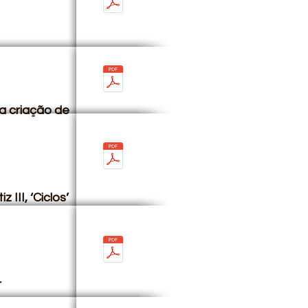
na criação de
III, ‘Ciclos’
r