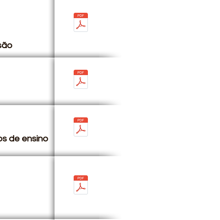
são
os de ensino