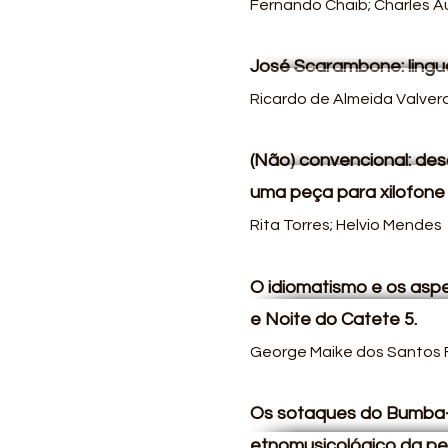
Fernando Chaib; Charles A
José Scarambone: lingua
Ricardo de Almeida Valver
(Não) convencional: desa
uma peça para xilofone
Rita Torres; Helvio Mendes
O idiomatismo e os aspe
e Noite do Catete 5.
George Maike dos Santos F
Os sotaques do Bumba-B
etnomusicológico da p