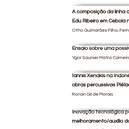
A composição da linha 
Edu Ribeiro em Cebola 
Otho Guimarães Filho;
Fer
Ensaio sobre uma possív
Ygor Saunier Mafra Carneir
Iannis Xenakis na Indoné
obras percussivas Pléïa
Ronan Gil de Morais
Inovação tecnológica p
melhoramento/auxílio d