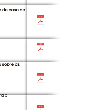
o de caso de
s sobre as
ra o