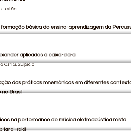
s Leitão
a formação básica do ensino-aprendizagem da Percus
lexander aplicados à caixa-clara
a C.M.G. Sulpício
ação das práticas mnemônicas em diferentes context
 no Brasil
nicos na performance de música eletroacústica mista
driano Traldi