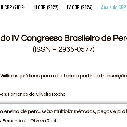
II CBP (2019)
III CBP (2022)
IV CBP (2024)
Anais do CBP
do IV Congresso Brasileiro de Pe
(ISSN – 2965-0577)
illiams: práticas para a bateria a partir da transcriç
lves; Fernando de Oliveira Rocha
 ensino de percussão múltipla: métodos, peças e prát
; Fernando de Oliveira Rocha