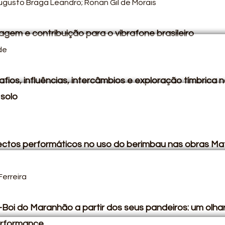
ugusto Braga Leandro; Ronan Gil de Morais
gem e contribuição para o vibrafone brasileiro
de
fios, influências, intercâmbios e exploração tímbrica 
 solo
ctos performáticos no uso do berimbau nas obras Matiz 
erreira
oi do Maranhão a partir dos seus pandeiros: um olha
erformance