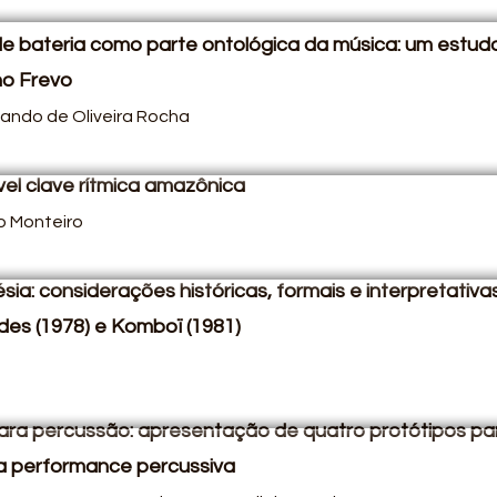
de bateria como parte ontológica da música: um estud
no Frevo
nando
de Oliveira Rocha
el clave rítmica amazônica
o Monteiro
sia: considerações históricas, formais e interpretativa
des (1978) e Komboï (1981)
ara percussão: apresentação de quatro protótipos pa
a performance percussiva